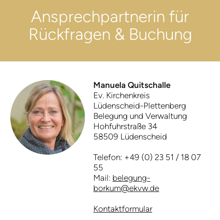
Ansprech­partnerin für
Rück­fragen & Buchung
Manuela Quitschalle
Ev. Kirchenkreis
Lüdenscheid-Plettenberg
Belegung und Verwaltung
Hohfuhrstraße 34
58509 Lüdenscheid
Telefon: +49 (0) 23 51 / 18 07
55
Mail:
belegung-
borkum@ekvw.de
Kontaktformular